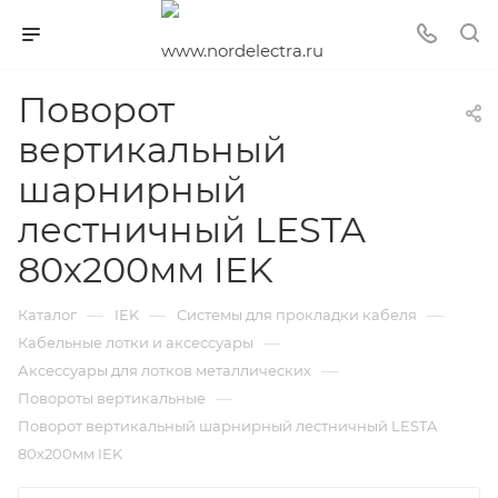
Поворот
вертикальный
шарнирный
лестничный LESTA
80х200мм IEK
—
—
—
Каталог
IEK
Системы для прокладки кабеля
—
Кабельные лотки и аксессуары
—
Аксессуары для лотков металлических
—
Повороты вертикальные
Поворот вертикальный шарнирный лестничный LESTA
80х200мм IEK