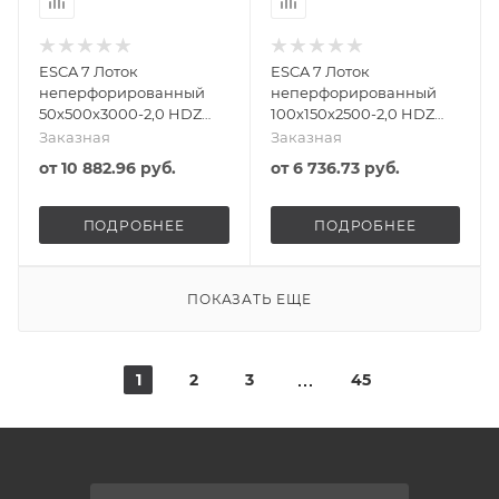
ESCA 7 Лоток
ESCA 7 Лоток
неперфорированный
неперфорированный
50х500х3000-2,0 HDZ
100х150х2500-2,0 HDZ
IEK
IEK
Заказная
Заказная
от
10 882.96 руб.
от
6 736.73 руб.
ПОДРОБНЕЕ
ПОДРОБНЕЕ
ПОКАЗАТЬ ЕЩЕ
1
2
3
45