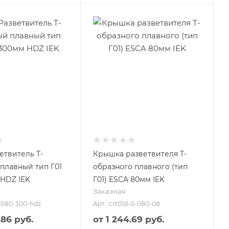
етвитель Т-
Крышка разветвителя Т-
плавный тип Г01
образного плавного (тип
HDZ IEK
Г01) ESCA 80мм IEK
Заказная
0-080-300-hdz
Арт.: crt01d-0-080-08
.86 руб.
от
1 244.69 руб.