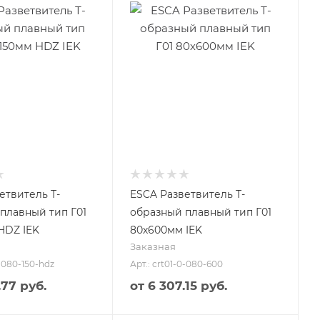
етвитель Т-
ESCA Разветвитель Т-
плавный тип Г01
образный плавный тип Г01
HDZ IEK
80х600мм IEK
Заказная
0-080-150-hdz
Арт.: crt01-0-080-600
.77 руб.
от
6 307.15 руб.