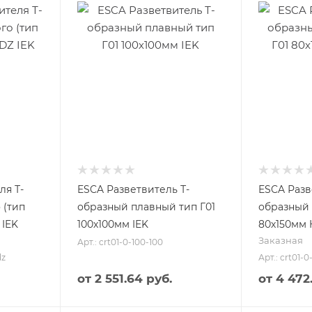
ля Т-
ESCA Разветвитель Т-
ESCA Разв
 (тип
образный плавный тип Г01
образный 
 IEK
100х100мм IEK
80х150мм 
Заказная
Арт.: crt01-0-100-100
dz
Арт.: crt01-
от
2 551.64 руб.
от
4 472