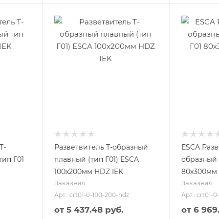
Т-
Разветвитель Т-образный
ESCA Разв
ип Г01
плавный (тип Г01) ESCA
образный 
100х200мм HDZ IEK
80х300мм 
Заказная
Заказная
Арт.: crt01-0-100-200-hdz
Арт.: crt01-
от
5 437.48 руб.
от
6 969