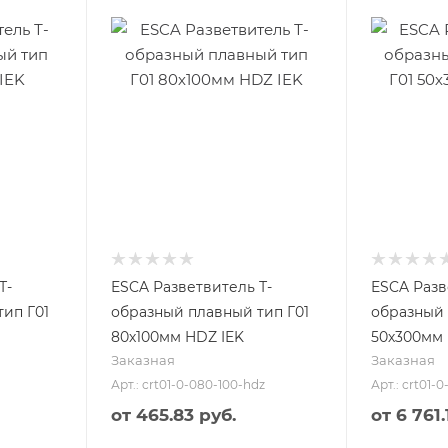
Т-
ESCA Разветвитель Т-
ESCA Разв
ип Г01
образный плавный тип Г01
образный 
80х100мм HDZ IEK
50х300мм 
Заказная
Заказная
Арт.: crt01-0-080-100-hdz
Арт.: crt01-
от
465.83 руб.
от
6 761.