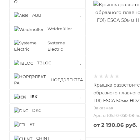
ABB
Weidmüller
Systeme
Electric
TBLOC
НОРДЭЛЕКТРА
Крышка разветвите
образного плавного
IEK
Г01) ESCA 50мм HDZ
Заказная
DKC
Арт.: crt01d-0-050-08-h
от
2 190.06 руб.
ETI
CHINT