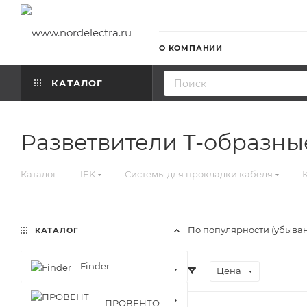
О КОМПАНИИ
КАТАЛОГ
Разветвители Т-образны
—
—
—
Каталог
IEK
Системы для прокладки кабеля
По популярности (убыва
КАТАЛОГ
Finder
Цена
ПРОВЕНТО