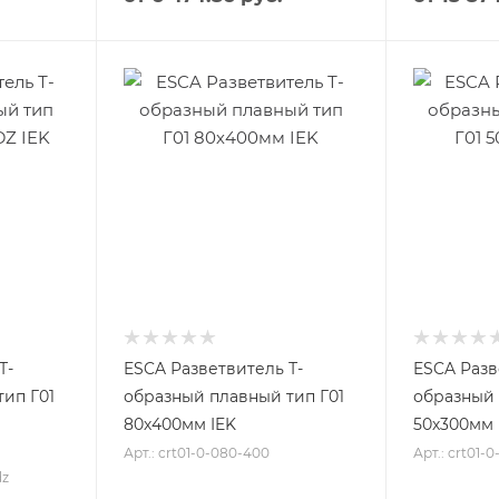
Т-
ESCA Разветвитель Т-
ESCA Разв
ип Г01
образный плавный тип Г01
образный 
80х400мм IEK
50х300мм 
Арт.: crt01-0-080-400
Арт.: crt01-
dz