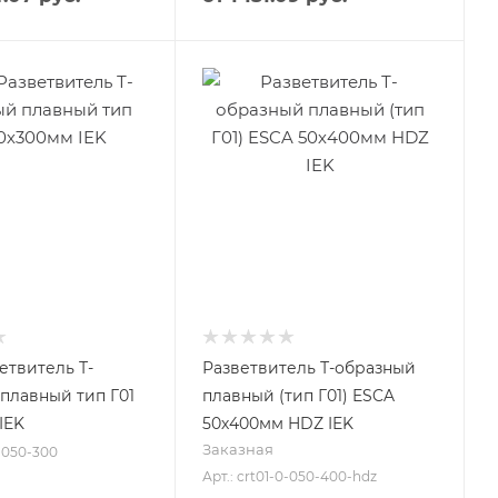
етвитель Т-
Разветвитель Т-образный
плавный тип Г01
плавный (тип Г01) ESCA
IEK
50х400мм HDZ IEK
Заказная
0-050-300
Арт.: crt01-0-050-400-hdz