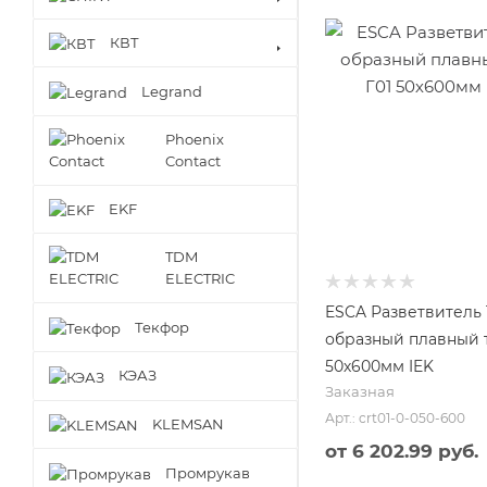
КВТ
Legrand
Phoenix
Contact
EKF
TDM
ELECTRIC
ESCA Разветвитель 
Текфор
образный плавный т
50х600мм IEK
КЭАЗ
Заказная
Арт.: crt01-0-050-600
KLEMSAN
от
6 202.99 руб.
Промрукав