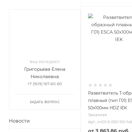
ВАШ МЕНЕДЖЕР
Григорьева Елена
Николаевна
+7 (909) 167-60-60
Разветвитель Т-об
плавный (тип Г01) 
ЗАДАТЬ ВОПРОС
50х100мм HDZ IEK
Заказная
Новости
Арт.: crt01-0-050-100-hd
от
3 863.86 руб.