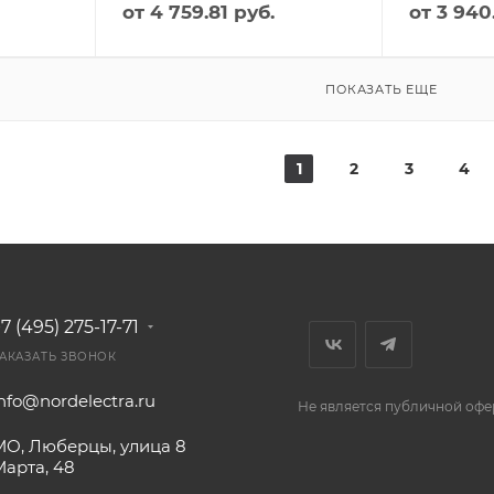
от
4 759.81 руб.
от
3 940
ПОКАЗАТЬ ЕЩЕ
1
2
3
4
7 (495) 275-17-71
АКАЗАТЬ ЗВОНОК
nfo@nordelectra.ru
Не является публичной офе
МО, Люберцы, улица 8
Марта, 48