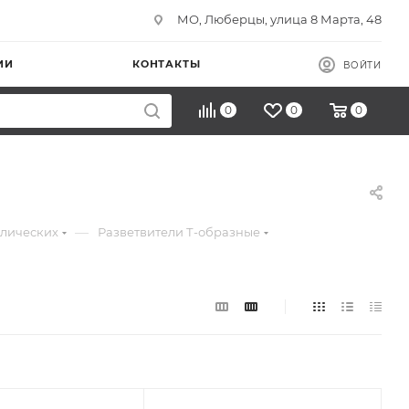
МО, Люберцы, улица 8 Марта, 48
ИИ
КОНТАКТЫ
ВОЙТИ
0
0
0
—
ллических
Разветвители Т-образные