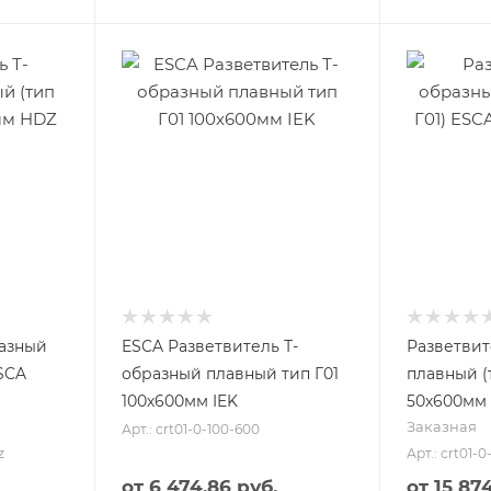
разный
ESCA Разветвитель Т-
Разветвит
ESCA
образный плавный тип Г01
плавный (
100х600мм IEK
50х600мм 
Заказная
Арт.: crt01-0-100-600
z
Арт.: crt01-
от
6 474.86 руб.
от
15 87