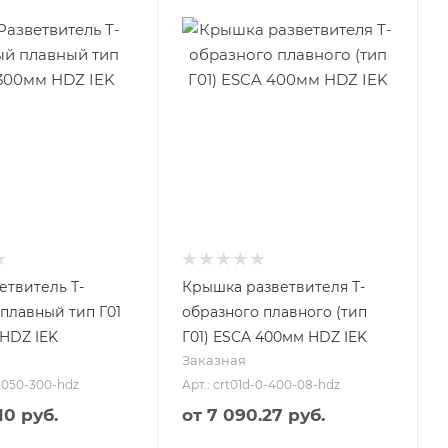
етвитель Т-
Крышка разветвителя Т-
плавный тип Г01
образного плавного (тип
HDZ IEK
Г01) ESCA 400мм HDZ IEK
Заказная
0-050-300-hdz
Арт.: crt01d-0-400-08-hdz
10 руб.
от
7 090.27 руб.