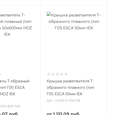
ель Т-образный
Крышка разветвителя Т-
тип Г01) ESCA
образного плавного (тип
HDZ IEK
Г01) ESCA 50мм IEK
Арт.: crt01d-0-050-08
0-050-600-hdz
4.07 руб.
от
1 151.09 руб.