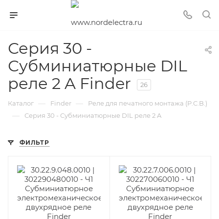
Серия 30 -
Субминиатюрные DIL
реле 2 A Finder
26
—
—
Каталог
Finder
Реле для печатного монтажа (P.C.B.)
—
Серия 30 - Субминиатюрные DIL реле 2 A
ФИЛЬТР