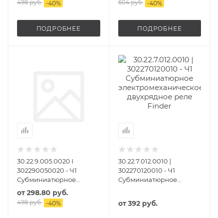
498 руб.
604 руб.
-
40
%
-
40
%
ПОДРОБНЕЕ
ПОДРОБНЕЕ
30.22.9.005.0020 I
30.22.7.012.0010 |
302290050020 - Ч1
302270120010 - Ч1
Субминиатюрное
Субминиатюрное
электромеханическое
электромеханическое
от
298.80 руб.
двухрядное реле
двухрядное реле
498 руб.
от
392 руб.
-
40
%