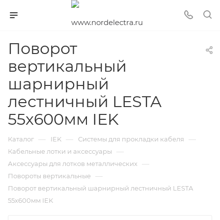
Поворот
вертикальный
шарнирный
лестничный LESTA
55х600мм IEK
—
—
—
Каталог
IEK
Системы для прокладки кабеля
—
Кабельные лотки и аксессуары
—
Аксессуары для лотков металлических
—
Повороты вертикальные
Поворот вертикальный шарнирный лестничный LESTA
55х600мм IEK