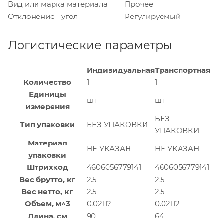
Вид или марка материала
Прочее
Отклонение - угол
Регулируемый
Логистические параметры
Индивидуальная
Транспортная
Количество
1
1
Единицы
шт
шт
измерения
БЕЗ
Тип упаковки
БЕЗ УПАКОВКИ
УПАКОВКИ
Материал
НЕ УКАЗАН
НЕ УКАЗАН
упаковки
Штрихкод
4606056779141
4606056779141
Вес брутто, кг
2.5
2.5
Вес нетто, кг
2.5
2.5
Объем, м^3
0.02112
0.02112
Длина, см
90
64