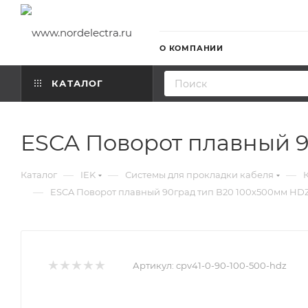
О КОМПАНИИ
КАТАЛОГ
ESCA Поворот плавный 9
—
—
—
Каталог
IEK
Системы для прокладки кабеля
—
ESCA Поворот плавный 90град тип В20 100х500мм HDZ
Артикул:
cpv41-0-90-100-500-hdz