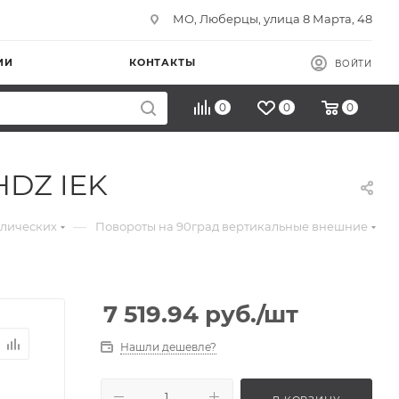
МО, Люберцы, улица 8 Марта, 48
ИИ
КОНТАКТЫ
ВОЙТИ
0
0
0
HDZ IEK
—
ллических
Повороты на 90град вертикальные внешние
7 519.94
руб.
/шт
Нашли дешевле?