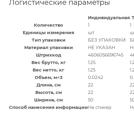
Логистические параметры
Индивидуальная
Количество
1
1
Единицы измерения
шт
ш
Тип упаковки
БЕЗ УПАКОВКИ
Б
Материал упаковки
НЕ УКАЗАН
Н
Штрихкод
4606056696745
4
Вес брутто, кг
1.25
1.
Вес нетто, кг
1.25
1.
Объем, м^3
0.0242
0
Длина, см
22
2
Высота, см
22
2
Ширина, см
50
5
Способ нанесения информации
На стикер
Н