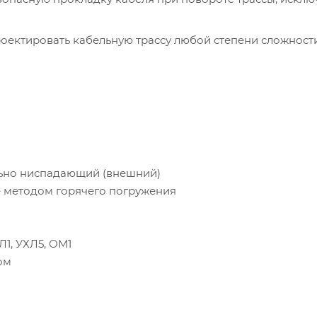
оектировать кабельную трассу любой степени сложности
ьно ниспадающий (внешний)
 методом горячего погружения
ХЛ1, УХЛ5, ОМ1
ом