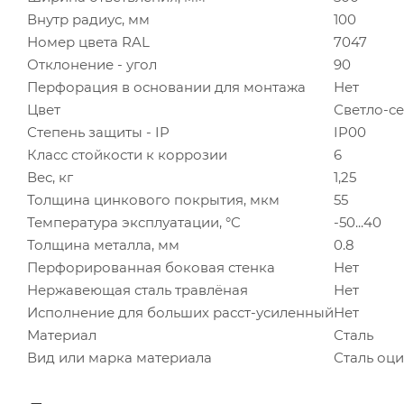
Внутр радиус, мм
100
Номер цвета RAL
7047
Отклонение - угол
90
Перфорация в основании для монтажа
Нет
Цвет
Светло-с
Степень защиты - IP
IP00
Класс стойкости к коррозии
6
Вес, кг
1,25
Толщина цинкового покрытия, мкм
55
Температура эксплуатации, °C
-50...40
Толщина металла, мм
0.8
Перфорированная боковая стенка
Нет
Нержавеющая сталь травлёная
Нет
Исполнение для больших расст-усиленный
Нет
Материал
Сталь
Вид или марка материала
Сталь оц