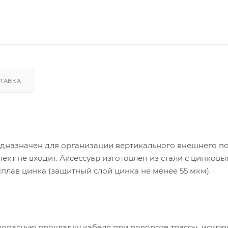
ТАВКА
дназначен для организации вертикального внешнего п
ект не входит. Аксессуар изготовлен из стали с цинков
лав цинка (защитный слой цинка не менее 55 мкм).
зопасную прокладку кабеля при повороте трассы, исклю