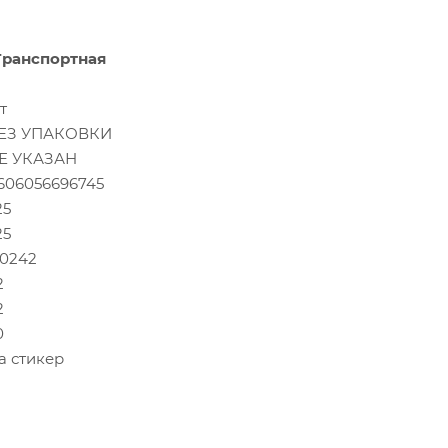
Транспортная
т
ЕЗ УПАКОВКИ
Е УКАЗАН
606056696745
25
25
.0242
2
2
0
а стикер