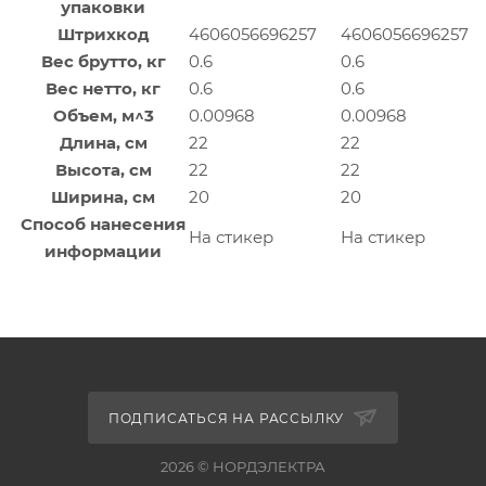
упаковки
Штрихкод
4606056696257
4606056696257
Вес брутто, кг
0.6
0.6
Вес нетто, кг
0.6
0.6
Объем, м^3
0.00968
0.00968
Длина, см
22
22
Высота, см
22
22
Ширина, см
20
20
Способ нанесения
На стикер
На стикер
информации
ПОДПИСАТЬСЯ НА РАССЫЛКУ
2026 © НОРДЭЛЕКТРА