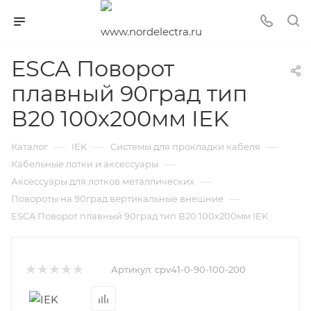
ESCA Поворот
плавный 90град тип
В20 100х200мм IEK
—
—
—
Каталог
IEK
Системы для прокладки кабеля
—
Кабельные лотки и аксессуары
—
Аксессуары для лотков металлических
—
Повороты на 90град вертикальные внешние
ESCA Поворот плавный 90град тип В20 100х200мм IEK
Артикул:
cpv41-0-90-100-200