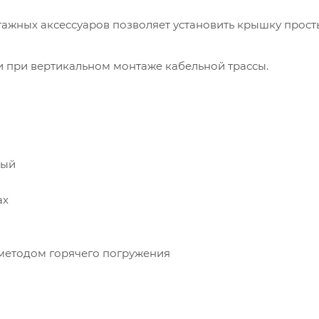
тажных аксессуаров позволяет установить крышку прос
при вертикальном монтаже кабельной трассы.
рый
ах
методом горячего погружения