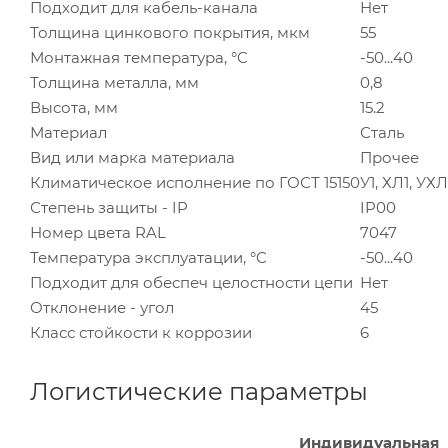
Подходит для кабель-канала
Нет
Толщина цинкового покрытия, мкм
55
Монтажная температура, °C
-50...40
Толщина металла, мм
0,8
Высота, мм
15.2
Материал
Сталь
Вид или марка материала
Прочее
Климатическое исполнение по ГОСТ 15150
У1, ХЛ1, УХ
Степень защиты - IP
IP00
Номер цвета RAL
7047
Температура эксплуатации, °C
-50...40
Подходит для обеспеч целостности цепи
Нет
Отклонение - угол
45
Класс стойкости к коррозии
6
Логистические параметры
Индивидуальная