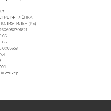
1
шт
СТРЕТЧ-ПЛЁНКА
ПОЛИЭТИЛЕН (PE)
4606056701821
0.66
0.66
0.0083659
17.4
8
60.1
На стикер