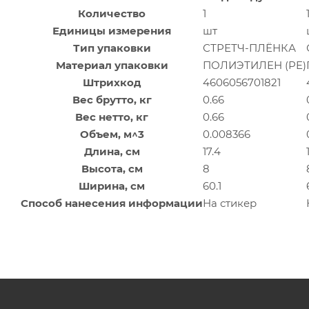
Количество
1
Единицы измерения
шт
Тип упаковки
СТРЕТЧ-ПЛЁНКА
Материал упаковки
ПОЛИЭТИЛЕН (PE)
Штрихкод
4606056701821
Вес брутто, кг
0.66
Вес нетто, кг
0.66
Объем, м^3
0.008366
Длина, см
17.4
Высота, см
8
Ширина, см
60.1
Способ нанесения информации
На стикер