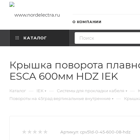
О КОМПАНИИ
КАТАЛОГ
Крышка поворота плавно
ESCA 600мм HDZ IEK
—
—
—
Каталог
IEK
Системы для прокладки кабеля
—
Повороты на 45град вертикальные внутренние
Крышка
Артикул:
cpv51d-0-45-600-08-hdz