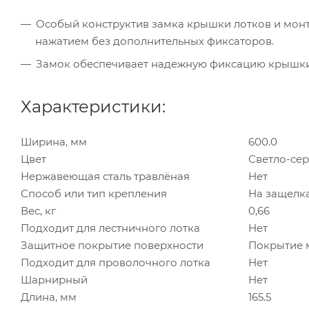
Особый конструктив замка крышки лотков и мон
нажатием без дополнительных фиксаторов.
Замок обеспечивает надежную фиксацию крышки 
Характеристики:
Ширина, мм
600.0
Цвет
Светло-се
Нержавеющая сталь травлёная
Нет
Способ или тип крепления
На защелк
Вес, кг
0,66
Подходит для лестничного лотка
Нет
Защитное покрытие поверхности
Покрытие 
Подходит для проволочного лотка
Нет
Шарнирный
Нет
Длина, мм
165.5