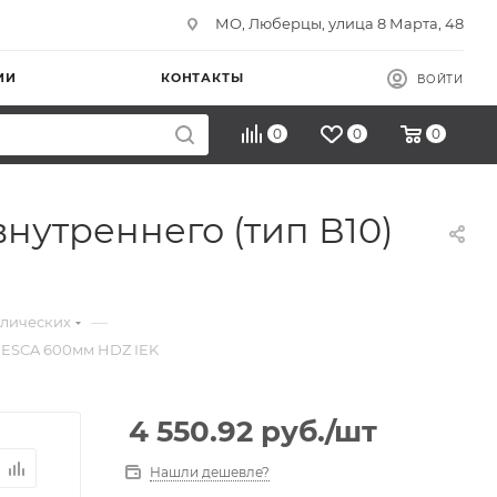
МО, Люберцы, улица 8 Марта, 48
ИИ
КОНТАКТЫ
ВОЙТИ
0
0
0
нутреннего (тип В10)
—
ллических
) ESCA 600мм HDZ IEK
4 550.92
руб.
/шт
Нашли дешевле?