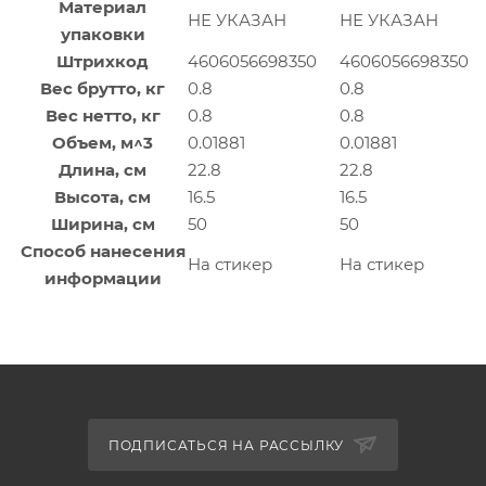
Материал
НЕ УКАЗАН
НЕ УКАЗАН
упаковки
Штрихкод
4606056698350
4606056698350
Вес брутто, кг
0.8
0.8
Вес нетто, кг
0.8
0.8
Объем, м^3
0.01881
0.01881
Длина, см
22.8
22.8
Высота, см
16.5
16.5
Ширина, см
50
50
Способ нанесения
На стикер
На стикер
информации
ПОДПИСАТЬСЯ НА РАССЫЛКУ