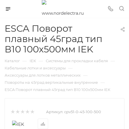
ESCA Поворот
плавный 45град тип
В10 100х500мм IEK
—
—
—
Каталог
IEK
Системы для прокладки кабеля
—
Кабельные лотки и аксессуары
—
Аксессуары для лотков металлических
—
Повороты на 45град вертикальные внутренние
ESCA Поворот плавный 45град тип В10 100х500мм IEK
Артикул:
cpv51-0-45-100-500