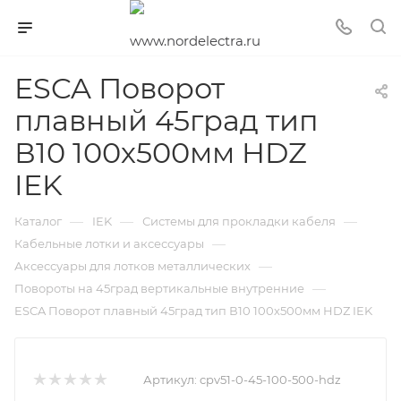
ESCA Поворот
плавный 45град тип
В10 100х500мм HDZ
IEK
—
—
—
Каталог
IEK
Системы для прокладки кабеля
—
Кабельные лотки и аксессуары
—
Аксессуары для лотков металлических
—
Повороты на 45град вертикальные внутренние
ESCA Поворот плавный 45град тип В10 100х500мм HDZ IEK
Артикул:
cpv51-0-45-100-500-hdz