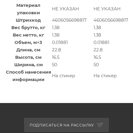
Материал
НЕ УКАЗАН
НЕ УКАЗАН
упаковки
Штрихкод
4606056698817
4606056698817
Вес брутто, кг
1.38
1.38
Вес нетто, кг
1.38
1.38
Объем, м^3
0.01881
0.01881
Длина, см
22.8
22.8
Высота, см
16.5
16.5
Ширина, см
50
50
Способ нанесения
На стикер
На стикер
информации
ПОДПИСАТЬСЯ НА РАССЫЛКУ