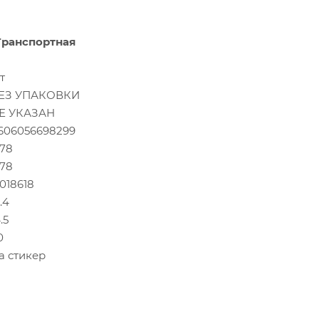
Транспортная
т
ЕЗ УПАКОВКИ
Е УКАЗАН
606056698299
.78
.78
.018618
.4
.5
0
а стикер