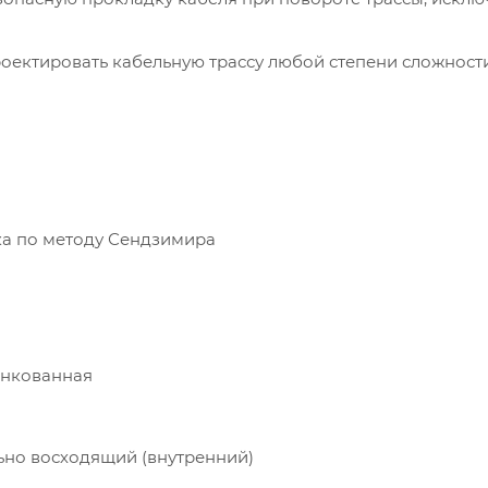
оектировать кабельную трассу любой степени сложности
а по методу Сендзимира
инкованная
ьно восходящий (внутренний)