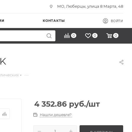
МО, Люберцы, улица 8 Марта, 48
ИИ
КОНТАКТЫ
ВОЙТИ
0
0
0
EK
—
ллических
4 352.86
руб.
/шт
Нашли дешевле?