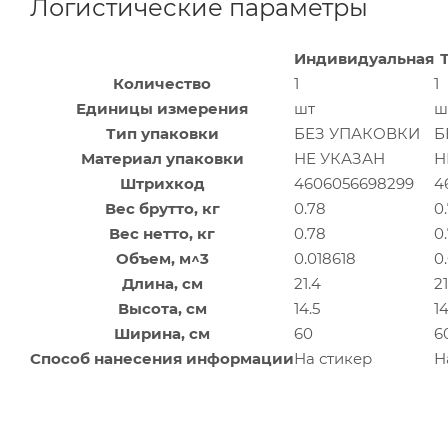
Логистические параметры
Индивидуальная
Количество
1
1
Единицы измерения
шт
ш
Тип упаковки
БЕЗ УПАКОВКИ
Б
Материал упаковки
НЕ УКАЗАН
Н
Штрихкод
4606056698299
4
Вес брутто, кг
0.78
0
Вес нетто, кг
0.78
0
Объем, м^3
0.018618
0
Длина, см
21.4
21
Высота, см
14.5
14
Ширина, см
60
6
Способ нанесения информации
На стикер
Н