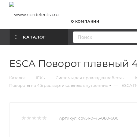
О КОМПАНИИ
КАТАЛОГ
ESCA Поворот плавный 4
—
—
—
Каталог
IEK
Системы для прокладки кабеля
—
Повороты на 45град вертикальные внутренние
ESCA П
Артикул:
cpv51-0-45-080-600