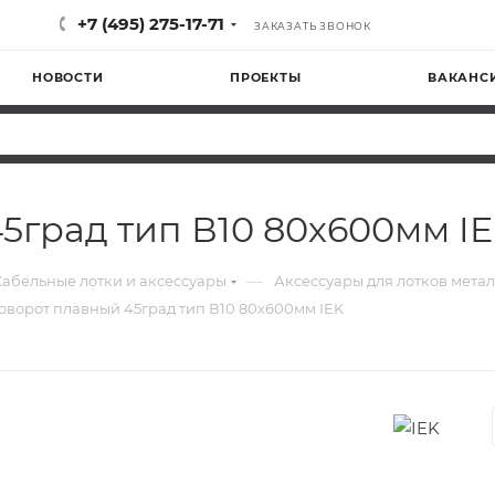
+7 (495) 275-17-71
ЗАКАЗАТЬ ЗВОНОК
НОВОСТИ
ПРОЕКТЫ
ВАКАНС
5град тип В10 80х600мм I
—
Кабельные лотки и аксессуары
Аксессуары для лотков мета
оворот плавный 45град тип В10 80х600мм IEK