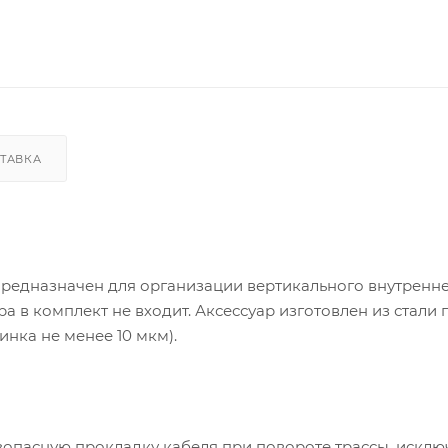
ТАВКА
предназначен для организации вертикального внутренн
а в комплект не входит. Аксессуар изготовлен из стали 
нка не менее 10 мкм).
зопасную прокладку кабеля при повороте трассы, исклю