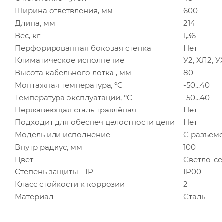
Ширина ответвления, мм
600
Длина, мм
214
Вес, кг
1,36
Перфорированная боковая стенка
Нет
Климатическое исполнение
У2, ХЛ2, 
Высота кабельного лотка , мм
80
Монтажная температура, °C
-50...40
Температура эксплуатации, °C
-50...40
Нержавеющая сталь травлёная
Нет
Подходит для обеспеч целостности цепи
Нет
Модель или исполнение
C разъем
Внутр радиус, мм
100
Цвет
Светло-с
Степень защиты - IP
IP00
Класс стойкости к коррозии
2
Материал
Сталь