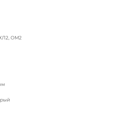
УХЛ2, ОМ2
ом
ерый