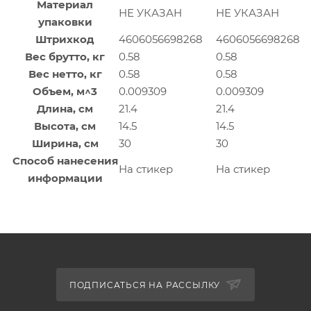
Материал
НЕ УКАЗАН
НЕ УКАЗАН
упаковки
Штрихкод
4606056698268
4606056698268
Вес брутто, кг
0.58
0.58
Вес нетто, кг
0.58
0.58
Объем, м^3
0.009309
0.009309
Длина, см
21.4
21.4
Высота, см
14.5
14.5
Ширина, см
30
30
Способ нанесения
На стикер
На стикер
информации
ПОДПИСАТЬСЯ НА РАССЫЛКУ