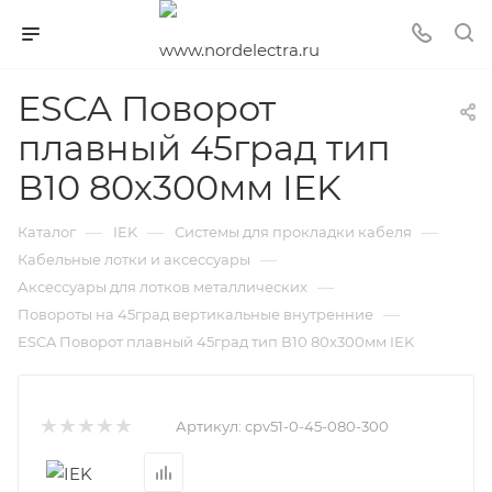
ESCA Поворот
плавный 45град тип
В10 80х300мм IEK
—
—
—
Каталог
IEK
Системы для прокладки кабеля
—
Кабельные лотки и аксессуары
—
Аксессуары для лотков металлических
—
Повороты на 45град вертикальные внутренние
ESCA Поворот плавный 45град тип В10 80х300мм IEK
Артикул:
cpv51-0-45-080-300