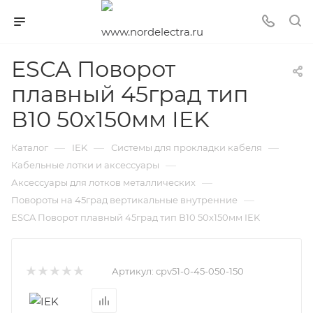
ESCA Поворот
плавный 45град тип
В10 50х150мм IEK
—
—
—
Каталог
IEK
Системы для прокладки кабеля
—
Кабельные лотки и аксессуары
—
Аксессуары для лотков металлических
—
Повороты на 45град вертикальные внутренние
ESCA Поворот плавный 45град тип В10 50х150мм IEK
Артикул:
cpv51-0-45-050-150