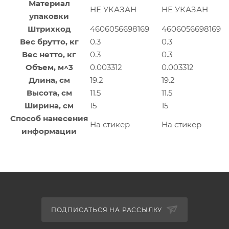
Материал
НЕ УКАЗАН
НЕ УКАЗАН
упаковки
Штрихкод
4606056698169
4606056698169
Вес брутто, кг
0.3
0.3
Вес нетто, кг
0.3
0.3
Объем, м^3
0.003312
0.003312
Длина, см
19.2
19.2
Высота, см
11.5
11.5
Ширина, см
15
15
Способ нанесения
На стикер
На стикер
информации
ПОДПИСАТЬСЯ НА РАССЫЛКУ