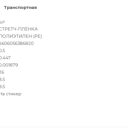
Транспортная
1
шт
СТРЕТЧ-ПЛЁНКА
ПОЛИЭТИЛЕН (PE)
4606056386820
0.5
0.447
0.001879
26
8.5
8.5
На стикер