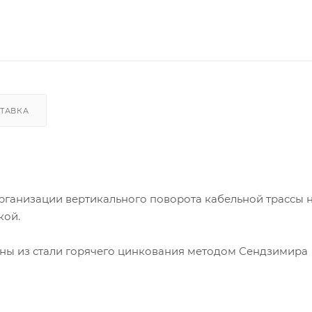
ТАВКА
рганизации вертикального поворота кабельной трассы на
кой.
ены из стали горячего цинкования методом Сендзимира