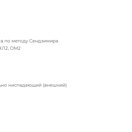
а по методу Сендзимира
УХЛ2, ОМ2
ьно ниспадающий (внешний)