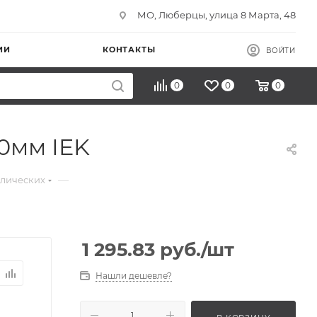
МО, Люберцы, улица 8 Марта, 48
ИИ
КОНТАКТЫ
ВОЙТИ
0
0
0
0мм IEK
—
ллических
1 295.83
руб.
/шт
Нашли дешевле?