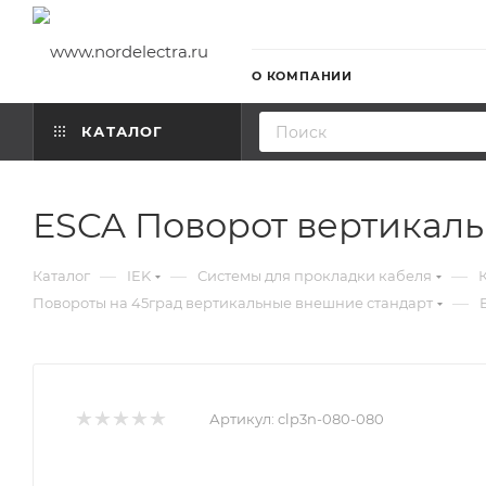
О КОМПАНИИ
КАТАЛОГ
ESCA Поворот вертикал
—
—
—
Каталог
IEK
Системы для прокладки кабеля
—
Повороты на 45град вертикальные внешние стандарт
Артикул:
clp3n-080-080