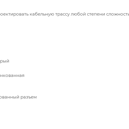
оектировать кабельную трассу любой степени сложности
ерый
инкованная
ованный разъем