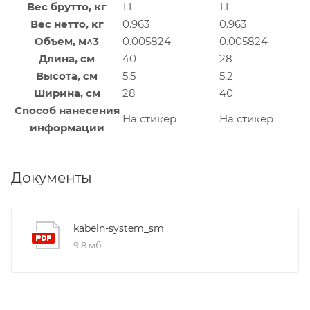
Вес брутто, кг
1.1
1.1
Вес нетто, кг
0.963
0.963
Объем, м^3
0.005824
0.005824
Длина, см
40
28
Высота, см
5.5
5.2
Ширина, см
28
40
Способ нанесения
На стикер
На стикер
информации
Документы
kabeln-system_sm
9,8 мб