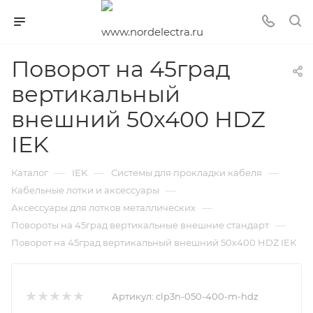
Поворот на 45град
вертикальный
внешний 50х400 HDZ
IEK
—
—
—
Каталог
IEK
Системы для прокладки кабеля
—
Кабельные лотки и аксессуары
—
Аксессуары для лотков металлических
—
Повороты на 45град вертикальные внешние стандарт
Поворот на 45град вертикальный внешний 50х400 HDZ IEK
Артикул:
clp3n-050-400-m-hdz