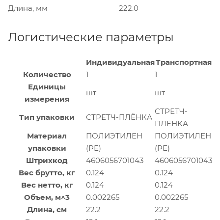
Длина, мм
222.0
Логистические параметры
Индивидуальная
Транспортная
Количество
1
1
Единицы
шт
шт
измерения
СТРЕТЧ-
Тип упаковки
СТРЕТЧ-ПЛЁНКА
ПЛЁНКА
Материал
ПОЛИЭТИЛЕН
ПОЛИЭТИЛЕН
упаковки
(PE)
(PE)
Штрихкод
4606056701043
4606056701043
Вес брутто, кг
0.124
0.124
Вес нетто, кг
0.124
0.124
Объем, м^3
0.002265
0.002265
Длина, см
22.2
22.2