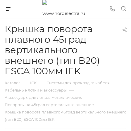
Крышка поворота
плавного 45град
вертикального
внешнего (тип В20)
ESCA 100мм IEK
—
—
—
Каталог
IEK
Системы для прокладки кабеля
—
Кабельные лотки и аксессуары
—
Аксессуары для лотков металлических
—
Повороты на 45град вертикальные внешние
Крышка поворота плавного 45град вертикального внешнего
(тип В20) ESCA 100мм IEK