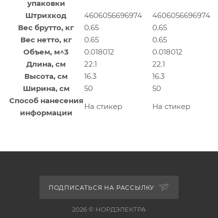
упаковки
Штрихкод
4606056696974
4606056696974
Вес брутто, кг
0.65
0.65
Вес нетто, кг
0.65
0.65
Объем, м^3
0.018012
0.018012
Длина, см
22.1
22.1
Высота, см
16.3
16.3
Ширина, см
50
50
Способ нанесения
На стикер
На стикер
информации
ПОДПИСАТЬСЯ НА РАССЫЛКУ
2026 © НОРДЭЛЕКТРА