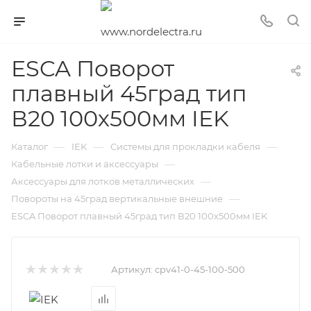
ESCA Поворот
плавный 45град тип
В20 100х500мм IEK
—
—
—
Каталог
IEK
Системы для прокладки кабеля
—
Кабельные лотки и аксессуары
—
Аксессуары для лотков металлических
—
Повороты на 45град вертикальные внешние
ESCA Поворот плавный 45град тип В20 100х500мм IEK
Артикул:
cpv41-0-45-100-500