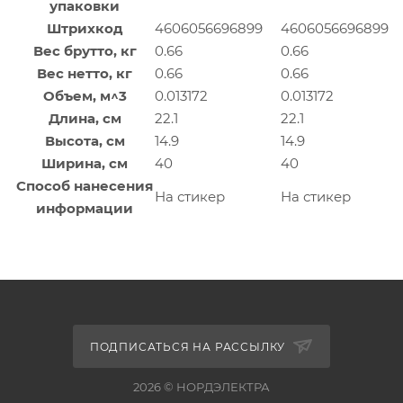
упаковки
Штрихкод
4606056696899
4606056696899
Вес брутто, кг
0.66
0.66
Вес нетто, кг
0.66
0.66
Объем, м^3
0.013172
0.013172
Длина, см
22.1
22.1
Высота, см
14.9
14.9
Ширина, см
40
40
Способ нанесения
На стикер
На стикер
информации
ПОДПИСАТЬСЯ НА РАССЫЛКУ
2026 © НОРДЭЛЕКТРА