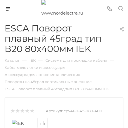
ESCA Поворот
плавный 45град тип
В20 80х400мм IEK
—
—
—
Каталог
IEK
Системы для прокладки кабеля
—
Кабельные лотки и аксессуары
—
Аксессуары для лотков металлических
—
Повороты на 45град вертикальные внешние
ESCA Поворот плавный 45град тип В20 80х400мм IEK
Артикул:
cpv41-0-45-080-400