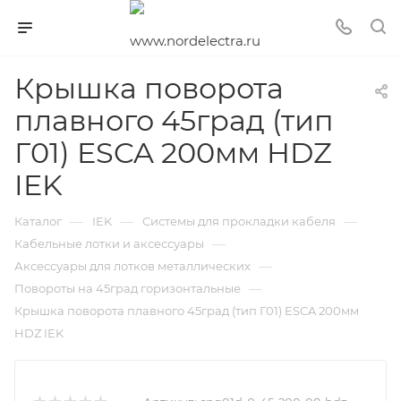
Крышка поворота
плавного 45град (тип
Г01) ESCA 200мм HDZ
IEK
—
—
—
Каталог
IEK
Системы для прокладки кабеля
—
Кабельные лотки и аксессуары
—
Аксессуары для лотков металлических
—
Повороты на 45град горизонтальные
Крышка поворота плавного 45град (тип Г01) ESCA 200мм
HDZ IEK