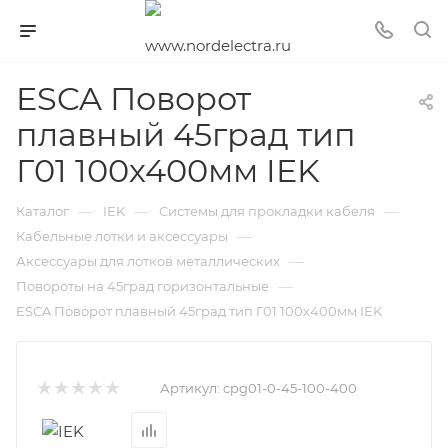
ESCA Поворот
плавный 45град тип
Г01 100х400мм IEK
—
—
—
Каталог
IEK
Системы для прокладки кабеля
—
Кабельные лотки и аксессуары
—
Аксессуары для лотков металлических
—
Повороты на 45град горизонтальные
ESCA Поворот плавный 45град тип Г01 100х400мм IEK
Артикул:
cpg01-0-45-100-400