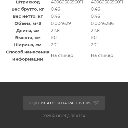
Штрихкод
4606056696011
4606056696011
Вес брутто, кг
0.46
0.46
Вес нетто, кг
0.46
0.46
Объем, м^3
0.004629
0.0046286
Длина, см
22.8
22.8
Высота, см
10.1
10.1
Ширина, см
20.1
20.1
Способ нанесения
На стикер
На стикер
информации
ПОДПИСАТЬСЯ НА РАССЫЛКУ
2026 © НОРДЭЛЕКТРА