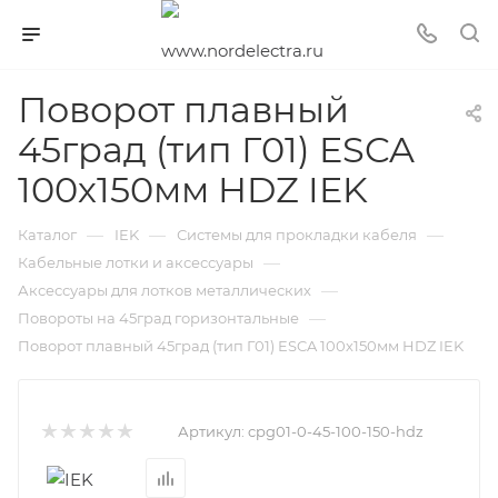
Поворот плавный
45град (тип Г01) ESCA
100х150мм HDZ IEK
—
—
—
Каталог
IEK
Системы для прокладки кабеля
—
Кабельные лотки и аксессуары
—
Аксессуары для лотков металлических
—
Повороты на 45град горизонтальные
Поворот плавный 45град (тип Г01) ESCA 100х150мм HDZ IEK
Артикул:
cpg01-0-45-100-150-hdz