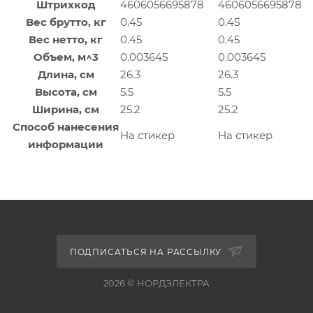
Штрихкод
4606056695878
4606056695878
Вес брутто, кг
0.45
0.45
Вес нетто, кг
0.45
0.45
Объем, м^3
0.003645
0.003645
Длина, см
26.3
26.3
Высота, см
5.5
5.5
Ширина, см
25.2
25.2
Способ нанесения
На стикер
На стикер
информации
ПОДПИСАТЬСЯ НА РАССЫЛКУ
2026 © НОРДЭЛЕКТРА