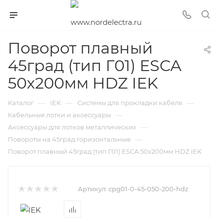
Поворот плавный
45град (тип Г01) ESCA
50х200мм HDZ IEK
—
—
—
Каталог
IEK
Системы для прокладки кабеля
—
Кабельные лотки и аксессуары
—
Аксессуары для лотков металлических
—
Повороты на 45град горизонтальные
Поворот плавный 45град (тип Г01) ESCA 50х200мм HDZ IEK
Артикул:
cpg01-0-45-050-200-hdz