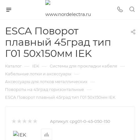
ESCA Поворот
плавный 45град тип
Г01 50х150мм IEK
—
—
—
Каталог
IEK
Системы для прокладки кабеля
—
Кабельные лотки и аксессуары
—
Аксессуары для лотков металлических
—
Повороты на 45град горизонтальные
ESCA Поворот плавный 45град тип Г01 50х150мм IEK
Артикул:
cpg01-0-45-050-150