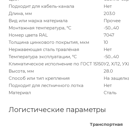
Подходит для кабель-канала
Нет
Длина, мм
203.0
Вид или марка материала
Прочее
Монтажная температура, °C
-50...40
Номер цвета RAL
7047
Толщина цинкового покрытия, мкм
10
Нержавеющая сталь травлёная
Нет
Температура эксплуатации, °C
-50...40
Климатическое исполнение по ГОСТ 15150
У2, ХЛ2, У
Высота, мм
28.0
Способ или тип крепления
На защелк
Подходит для лестничного лотка
Нет
Материал
Сталь
Логистические параметры
Транспортная