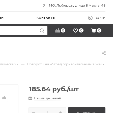
МО, Люберцы, улица 8 Марта, 48
ИИ
КОНТАКТЫ
ВОЙТИ
0
0
0
—
ллических
Повороты на 45град горизонтальные 0,6мм
185.64
руб.
/шт
Нашли дешевле?