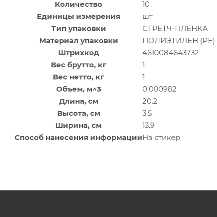
Количество
10
Единицы измерения
шт
Тип упаковки
СТРЕТЧ-ПЛЁНКА
Материал упаковки
ПОЛИЭТИЛЕН (PE)
Штрихкод
4610084643732
Вес брутто, кг
1
Вес нетто, кг
1
Объем, м^3
0.000982
Длина, см
20.2
Высота, см
3.5
Ширина, см
13.9
Способ нанесения информации
На стикер