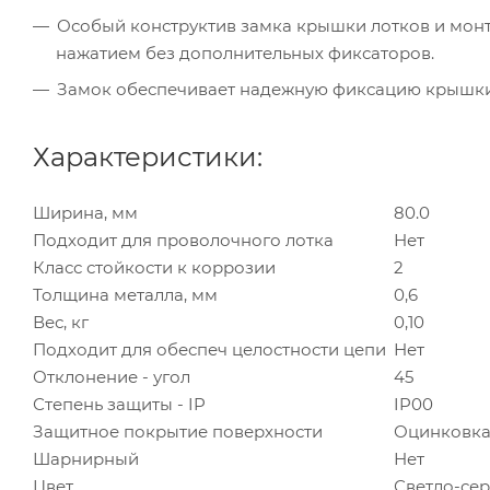
Особый конструктив замка крышки лотков и мон
нажатием без дополнительных фиксаторов.
Замок обеспечивает надежную фиксацию крышки 
Характеристики:
Ширина, мм
80.0
Подходит для проволочного лотка
Нет
Класс стойкости к коррозии
2
Толщина металла, мм
0,6
Вес, кг
0,10
Подходит для обеспеч целостности цепи
Нет
Отклонение - угол
45
Степень защиты - IP
IP00
Защитное покрытие поверхности
Оцинковка
Шарнирный
Нет
Цвет
Светло-се