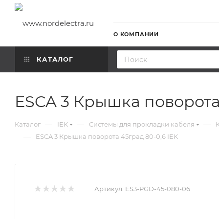
О КОМПАНИИ
КАТАЛОГ
ESCA 3 Крышка поворота 
—
—
—
Каталог
IEK
Системы для прокладки кабеля
—
ESCA 3 Крышка поворота 45град 80-0,6 IEK
Артикул:
ES3-PGD-45-080-06