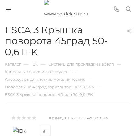
ESCA 3 Крышка
поворота 45град 50-
0,6 IEK
—
—
—
Каталог
IEK
Системы для прокладки кабеля
—
Кабельные лотки и аксессуары
—
Аксессуары для лотков металлических
—
Повороты на 45град горизонтальные 0,6мм
ESCA 3 Крышка поворота 45град 50-0,6 IEK
Артикул:
ES3-PGD-45-050-06