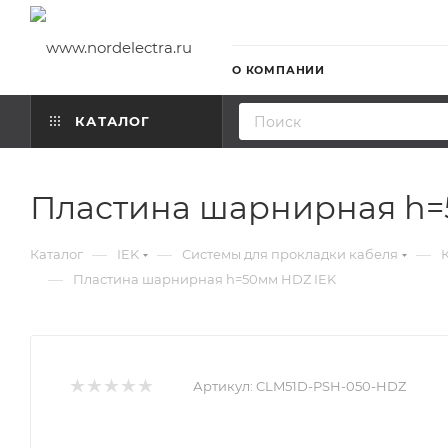
О КОМПАНИИ
КАТАЛОГ
Пластина шарнирная h=
—
—
—
Каталог
IEK
Системы для прокладки кабеля
—
Пластина шарнирная h=50мм HDZ IEK
Артикул:
CLM51D-PSH-050-HDZ