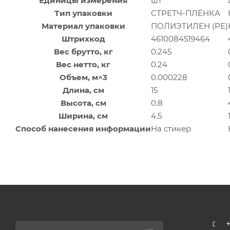
Единицы измерения
шт
Тип упаковки
СТРЕТЧ-ПЛЁНКА
Материал упаковки
ПОЛИЭТИЛЕН (PE)
Штрихкод
4610084519464
Вес брутто, кг
0.245
Вес нетто, кг
0.24
Объем, м^3
0.000228
Длина, см
15
Высота, см
0.8
Ширина, см
4.5
Способ нанесения информации
На стикер
+