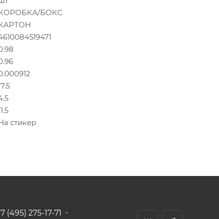
шт
КОРОБКА/БОКС
КАРТОН
4610084519471
0.98
0.96
0.000912
17.5
4.5
11.5
На стикер
7 (495) 275-17-71