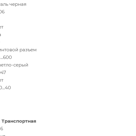
таль черная
06
ет
а
0
интовой разъем
...600
ветло-серый
047
ет
0...40
Транспортная
16