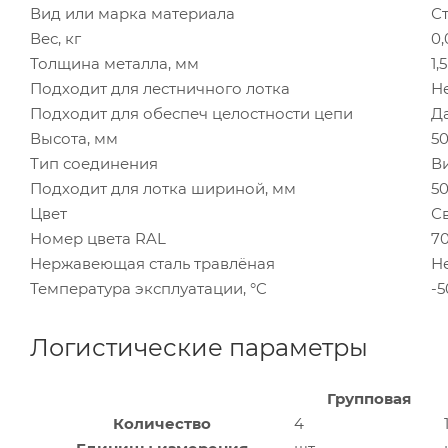
Вид или марка материала
С
Вес, кг
0,
Толщина металла, мм
1,5
Подходит для лестничного лотка
Н
Подходит для обеспеч целостности цепи
Д
Высота, мм
5
Тип соединения
В
Подходит для лотка шириной, мм
50
Цвет
С
Номер цвета RAL
7
Нержавеющая сталь травлёная
Н
Температура эксплуатации, °C
-5
Логистические параметры
Групповая
Количество
4