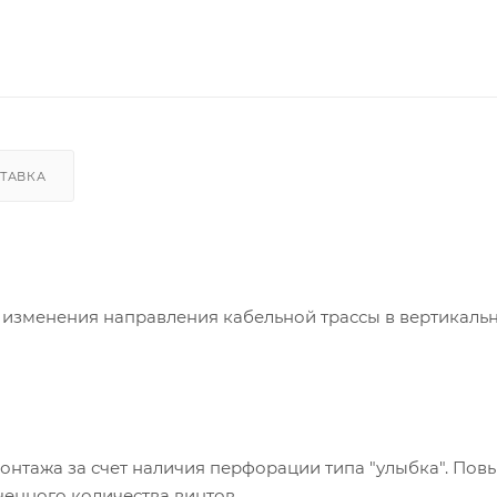
ТАВКА
изменения направления кабельной трассы в вертикаль
онтажа за счет наличия перфорации типа "улыбка". По
ченного количества винтов.