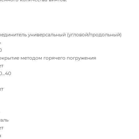
оединитель универсальный (угловой/продольный)
4
0
окрытие методом горячего погружения
ет
0...40
ет
0
таль
ет
а