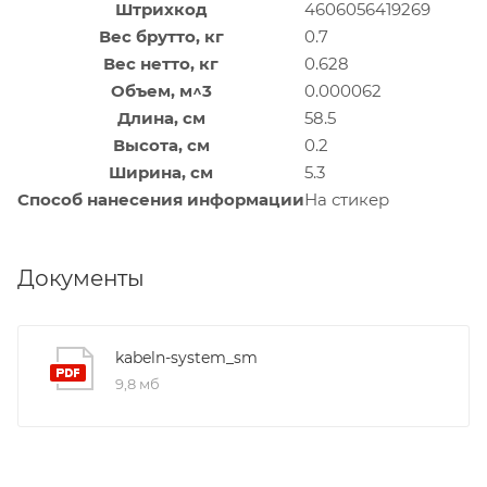
Штрихкод
4606056419269
Вес брутто, кг
0.7
Вес нетто, кг
0.628
Объем, м^3
0.000062
Длина, см
58.5
Высота, см
0.2
Ширина, см
5.3
Способ нанесения информации
На стикер
Документы
kabeln-system_sm
9,8 мб