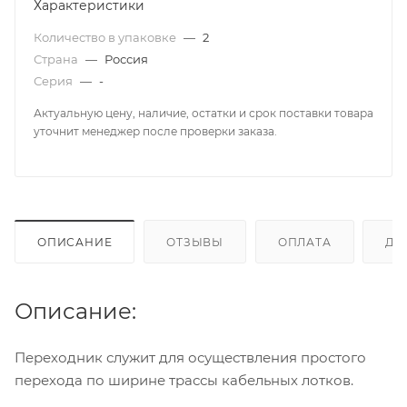
Характеристики
Количество в упаковке
—
2
Страна
—
Россия
Серия
—
-
Актуальную цену, наличие, остатки и срок поставки товара
уточнит менеджер после проверки заказа.
ОПИСАНИЕ
ОТЗЫВЫ
ОПЛАТА
ДО
Описание:
Переходник служит для осуществления простого
перехода по ширине трассы кабельных лотков.