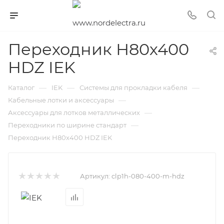
Переходник Н80х400
HDZ IEK
—
—
—
Каталог
IEK
Системы для прокладки кабеля
—
Кабельные лотки и аксессуары
—
Аксессуары для лотков металлических
—
Переходники по ширине стандарт
Переходник Н80х400 HDZ IEK
Артикул:
clp1h-080-400-m-hdz