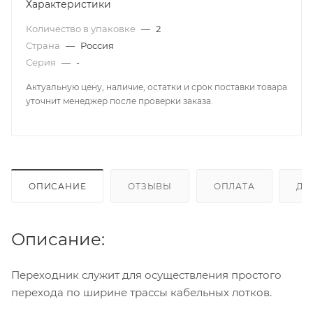
Характеристики
Количество в упаковке
—
2
Страна
—
Россия
Серия
—
-
Актуальную цену, наличие, остатки и срок поставки товара
уточнит менеджер после проверки заказа.
ОПИСАНИЕ
ОТЗЫВЫ
ОПЛАТА
ДО
Описание:
Переходник служит для осуществления простого
перехода по ширине трассы кабельных лотков.