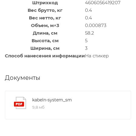
Штрихкод
4606056419207
Вес брутто, кг
0.4
Вес нетто, кг
0.4
Объем, м^3
0.000873
Длина, см
58.2
Высота, см
5
Ширина, см
3
Способ нанесения информации
На стикер
Документы
kabeln-system_sm
9,8 мб