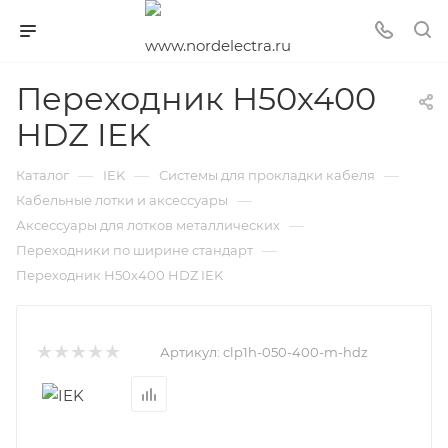
Переходник Н50х400
HDZ IEK
—
—
—
Каталог
IEK
Системы для прокладки кабеля
—
Кабельные лотки и аксессуары
—
Аксессуары для лотков металлических
—
Переходники по ширине стандарт
Переходник Н50х400 HDZ IEK
Артикул:
clp1h-050-400-m-hdz