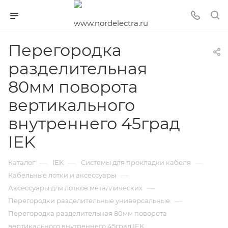
Перегородка
разделительная
80мм поворота
вертикального
внутреннего 45град
IEK
—
—
—
Каталог
IEK
Системы для прокладки кабеля
—
Кабельные лотки и аксессуары
—
Аксессуары для лотков металлических
—
Перегородки разделительные универсальные
Перегородка разделительная 80мм поворота
вертикального внутреннего 45град IEK