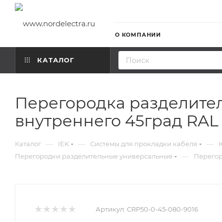
О КОМПАНИИ
КАТАЛОГ
Перегородка разделител
внутреннего 45град RAL 
—
—
—
Каталог
IEK
Системы для прокладки кабеля
—
Перегородки разделительные универсальные
Перегор
Артикул:
CRP50-0-45-080-9016