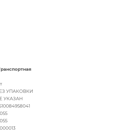
Транспортная
т
ЕЗ УПАКОВКИ
Е УКАЗАН
610084958041
.055
.055
.000013