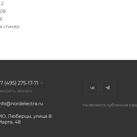
.2
.08
.6
а стикер
7 (495) 275-17-71
АКАЗАТЬ ЗВОНОК
nfo@nordelectra.ru
Не является публичной офе
МО, Люберцы, улица 8
Марта, 48