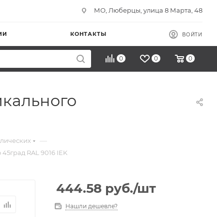
МО, Люберцы, улица 8 Марта, 48
ИИ
КОНТАКТЫ
ВОЙТИ
0
0
0
икального
—
ллических
45град RAL 9016 IEK
444.58
руб.
/шт
Нашли дешевле?