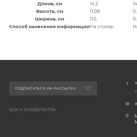
Длина, см
14.2
14
Высота, см
0.08
0
Ширина, см
11.6
11
Способ нанесения информации
На стикер
Н
+
ПОДПИСАТЬСЯ НА РАССЫЛКУ
З
i
2026 © НОРДЭЛЕКТРА