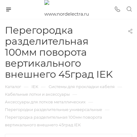
Перегородка
разделительная
100мм поворота
вертикального
внешнего 45град IEK
—
—
—
Каталог
IEK
Системы для прокладки кабеля
—
Кабельные лотки и аксессуары
—
Аксессуары для лотков металлических
—
Перегородки разделительные универсальные
Перегородка разделительная 100мм поворота
вертикального внешнего 45град IEK