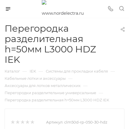
Перегородка
разделительная
h=50мм L3000 HDZ
IEK
—
—
—
Каталог
IEK
Системы для прокладки кабеля
—
Кабельные лотки и аксессуары
—
Аксессуары для лотков металлических
—
Перегородки разделительные универсальные
Перегородка разделительная h=50мм L3000 HDZ IEK
Артикул:
clm50d-rp-050-30-hdz