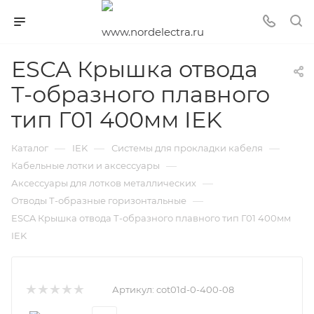
ESCA Крышка отвода
Т-образного плавного
тип Г01 400мм IEK
—
—
—
Каталог
IEK
Системы для прокладки кабеля
—
Кабельные лотки и аксессуары
—
Аксессуары для лотков металлических
—
Отводы Т-образные горизонтальные
ESCA Крышка отвода Т-образного плавного тип Г01 400мм
IEK
Артикул:
cot01d-0-400-08