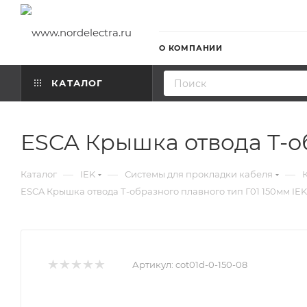
О КОМПАНИИ
КАТАЛОГ
ESCA Крышка отвода Т-об
—
—
—
Каталог
IEK
Системы для прокладки кабеля
ESCA Крышка отвода Т-образного плавного тип Г01 150мм IEK
Артикул:
cot01d-0-150-08