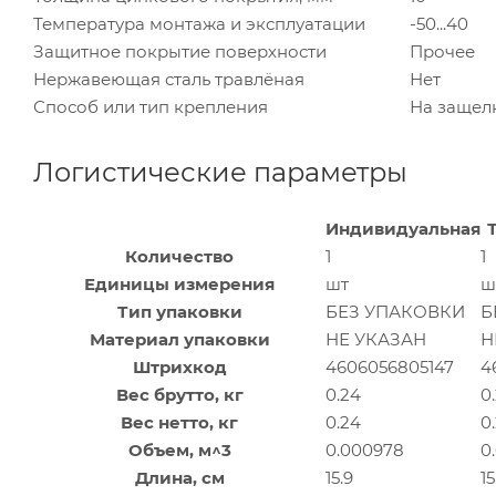
Температура монтажа и эксплуатации
-50...40
Защитное покрытие поверхности
Прочее
Нержавеющая сталь травлёная
Нет
Способ или тип крепления
На защел
Логистические параметры
Индивидуальная
Количество
1
1
Единицы измерения
шт
ш
Тип упаковки
БЕЗ УПАКОВКИ
Б
Материал упаковки
НЕ УКАЗАН
Н
Штрихкод
4606056805147
4
Вес брутто, кг
0.24
0
Вес нетто, кг
0.24
0
Объем, м^3
0.000978
0
Длина, см
15.9
15