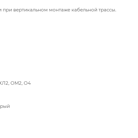
при вертикальном монтаже кабельной трассы.
УХЛ2, ОМ2, О4
ерый