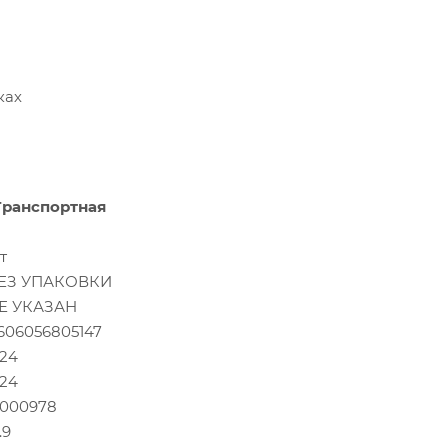
ках
Транспортная
т
ЕЗ УПАКОВКИ
Е УКАЗАН
606056805147
.24
.24
.000978
.9