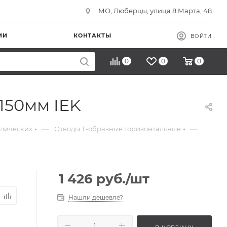
МО, Люберцы, улица 8 Марта, 48
ИИ
КОНТАКТЫ
ВОЙТИ
0
0
0
150мм IEK
—
—
ллических
Отводы Т-образные горизонтальные
1 426
руб.
/шт
Нашли дешевле?