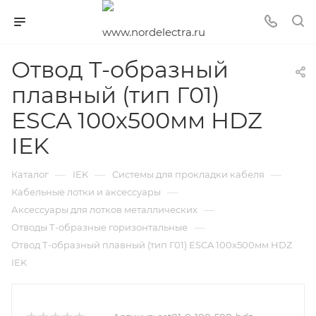
Отвод Т-образный
плавный (тип Г01)
ESCA 100х500мм HDZ
IEK
—
—
—
Каталог
IEK
Системы для прокладки кабеля
—
Кабельные лотки и аксессуары
—
Аксессуары для лотков металлических
—
Отводы Т-образные горизонтальные
Отвод Т-образный плавный (тип Г01) ESCA 100х500мм HDZ
IEK