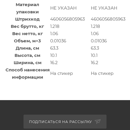
Материал
НЕ УКАЗАН
НЕ УКАЗАН
упаковки
Штрихкод
4606056805963
4606056805963
Вес брутто, кг
1.218
1.218
Вес нетто, кг
1.06
1.06
Объем, м^3
0.01036
0.01036
Длина, см
63.3
63.3
Высота, см
10.1
10.1
Ширина, см
16.2
16.2
Способ нанесения
На стикер
На стикер
информации
ПОДПИСАТЬСЯ НА РАССЫЛКУ