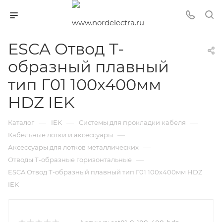
ESCA Отвод Т-
образный плавный
тип Г01 100х400мм
HDZ IEK
—
—
—
Каталог
IEK
Системы для прокладки кабеля
—
Кабельные лотки и аксессуары
—
Аксессуары для лотков металлических
—
Отводы Т-образные горизонтальные
ESCA Отвод Т-образный плавный тип Г01 100х400мм HDZ
IEK