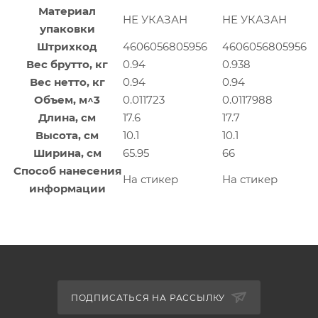
Материал
НЕ УКАЗАН
НЕ УКАЗАН
упаковки
Штрихкод
4606056805956
4606056805956
Вес брутто, кг
0.94
0.938
Вес нетто, кг
0.94
0.94
Объем, м^3
0.011723
0.0117988
Длина, см
17.6
17.7
Высота, см
10.1
10.1
Ширина, см
65.95
66
Способ нанесения
На стикер
На стикер
информации
ПОДПИСАТЬСЯ НА РАССЫЛКУ