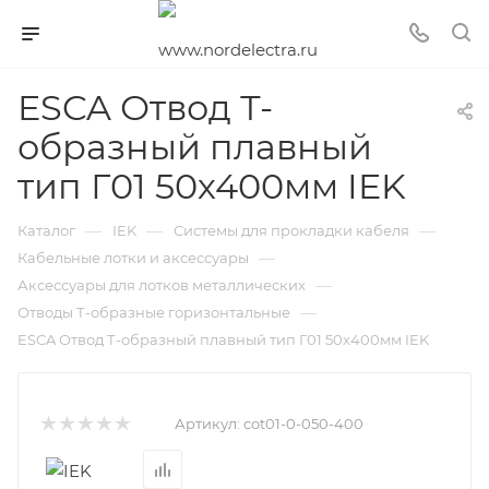
ESCA Отвод Т-
образный плавный
тип Г01 50х400мм IEK
—
—
—
Каталог
IEK
Системы для прокладки кабеля
—
Кабельные лотки и аксессуары
—
Аксессуары для лотков металлических
—
Отводы Т-образные горизонтальные
ESCA Отвод Т-образный плавный тип Г01 50х400мм IEK
Артикул:
cot01-0-050-400