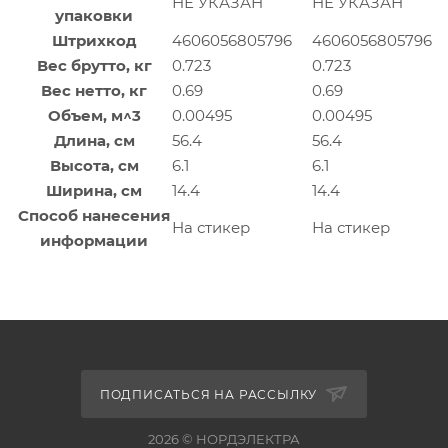
НЕ УКАЗАН
НЕ УКАЗАН
упаковки
Штрихкод
4606056805796
4606056805796
Вес брутто, кг
0.723
0.723
Вес нетто, кг
0.69
0.69
Объем, м^3
0.00495
0.00495
Длина, см
56.4
56.4
Высота, см
6.1
6.1
Ширина, см
14.4
14.4
Способ нанесения
На стикер
На стикер
информации
ПОДПИСАТЬСЯ НА РАССЫЛКУ
2026 © НОРДЭЛЕКТРА