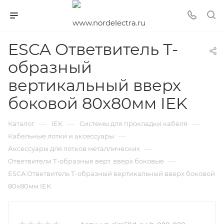
ESCA Ответвитель Т-
образный
вертикальный вверх
боковой 80х80мм IEK
—
—
—
Каталог
IEK
Системы для прокладки кабеля
—
Кабельные лотки и аксессуары
—
Аксессуары для лотков металлических
—
Ответвители Т-образные верт. вверх боковые
ESCA Ответвитель Т-образный вертикальный вверх боковой
80х80мм IEK