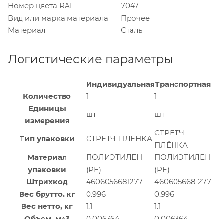
Номер цвета RAL
7047
Вид или марка материала
Прочее
Материал
Сталь
Логистические параметры
Индивидуальная
Транспортная
Количество
1
1
Единицы
шт
шт
измерения
СТРЕТЧ-
Тип упаковки
СТРЕТЧ-ПЛЁНКА
ПЛЁНКА
Материал
ПОЛИЭТИЛЕН
ПОЛИЭТИЛЕН
упаковки
(PE)
(PE)
Штрихкод
4606056681277
4606056681277
Вес брутто, кг
0.996
0.996
Вес нетто, кг
1.1
1.1
Объем, м^3
0.006364
0.006364