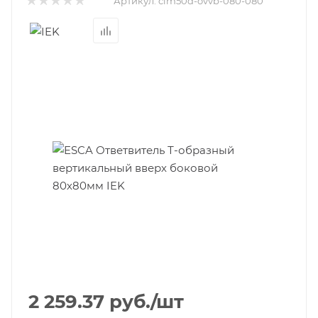
Артикул:
clm50d-ovvb-080-080
2 259.37
руб.
/шт