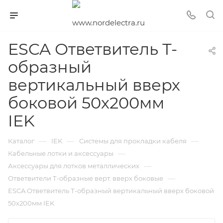
ESCA Ответвитель Т-
образный
вертикальный вверх
боковой 50х200мм
IEK
—
—
—
Каталог
IEK
Системы для прокладки кабеля
—
Кабельные лотки и аксессуары
—
Аксессуары для лотков металлических
—
Ответвители Т-образные верт. вверх боковые
ESCA Ответвитель Т-образный вертикальный вверх боковой
50х200мм IEK