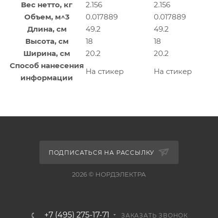
Вес нетто, кг
2.156
2.156
Объем, м^3
0.017889
0.017889
Длина, см
49.2
49.2
Высота, см
18
18
Ширина, см
20.2
20.2
Способ нанесения
На стикер
На стикер
информации
ПОДПИСАТЬСЯ НА РАССЫЛКУ
2026 © НОРДЭЛЕКТРА
+7 (495) 275-17-71
ЗАКАЗАТЬ ЗВОНОК