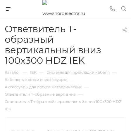
Ответвитель Т-
образный
вертикальный вниз
100х300 HDZ IEK
—
—
—
Каталог
IEK
Системы для прокладки кабеля
—
Кабельные лотки и аксессуары
—
Аксессуары для лотков металлических
—
Ответвители Т-образные верт. вниз
Ответвитель Т-образный вертикальный вниз 100х300 HDZ
IEK