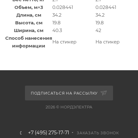
Объем, м^3
0.028441
0.028441
Длина, см
34.2
34.2
Высота, см
19.8
19.8
Ширина, см
40.3
42
Способ нанесения
На стикер
На стикер
информации
ПОДПИСАТЬСЯ НА РАССЫЛКУ
2026 © НОРДЭЛЕКТРА
+7 (495) 275-17-71
ЗАКАЗАТЬ ЗВОНОК