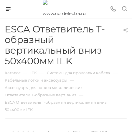
ESCA Ответвитель Т-
образный
вертикальный вниз
50х400мм IEK
—
—
—
Каталог
IEK
Системы для прокладки кабеля
—
Кабельные лотки и аксессуары
—
Аксессуары для лотков металлических
—
Ответвители Т-образные верт. вниз
ESCA Ответвитель Т-образный вертикальный вниз
50х400мм IEK