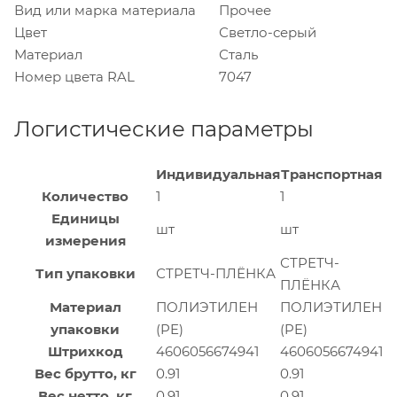
Вид или марка материала
Прочее
Цвет
Светло-серый
Материал
Сталь
Номер цвета RAL
7047
Логистические параметры
Индивидуальная
Транспортная
Количество
1
1
Единицы
шт
шт
измерения
СТРЕТЧ-
Тип упаковки
СТРЕТЧ-ПЛЁНКА
ПЛЁНКА
Материал
ПОЛИЭТИЛЕН
ПОЛИЭТИЛЕН
упаковки
(PE)
(PE)
Штрихкод
4606056674941
4606056674941
Вес брутто, кг
0.91
0.91
Вес нетто, кг
0.91
0.91