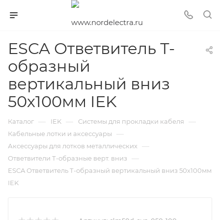
ESCA Ответвитель Т-
образный
вертикальный вниз
50х100мм IEK
—
—
—
Каталог
IEK
Системы для прокладки кабеля
—
Кабельные лотки и аксессуары
—
Аксессуары для лотков металлических
—
Ответвители Т-образные верт. вниз
ESCA Ответвитель Т-образный вертикальный вниз 50х100мм
IEK