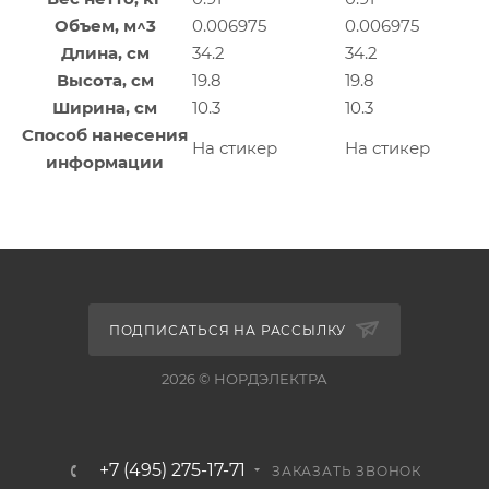
Объем, м^3
0.006975
0.006975
Длина, см
34.2
34.2
Высота, см
19.8
19.8
Ширина, см
10.3
10.3
Способ нанесения
На стикер
На стикер
информации
ПОДПИСАТЬСЯ НА РАССЫЛКУ
2026 © НОРДЭЛЕКТРА
+7 (495) 275-17-71
ЗАКАЗАТЬ ЗВОНОК