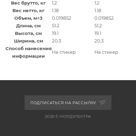
Вес брутто, кг
1.2
1.2
Вес нетто, кг
1.18
1.18
Объем, м^3
0.019852
0.019852
Длина, см
51.2
51.2
Высота, см
19.1
19.1
Ширина, см
20.3
20.3
Способ нанесения
На стикер
На стикер
информации
ПОДПИСАТЬСЯ НА РАССЫЛКУ
2026 © НОРДЭЛЕКТРА