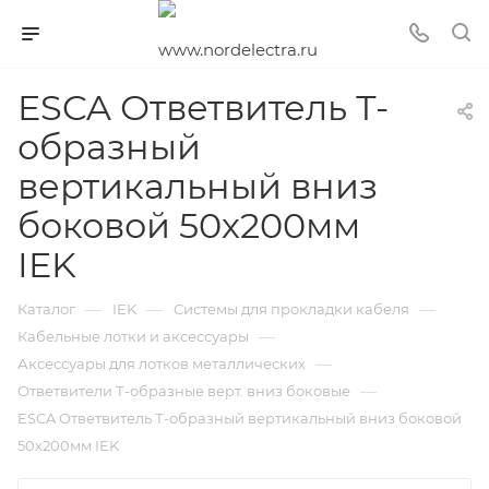
ESCA Ответвитель Т-
образный
вертикальный вниз
боковой 50х200мм
IEK
—
—
—
Каталог
IEK
Системы для прокладки кабеля
—
Кабельные лотки и аксессуары
—
Аксессуары для лотков металлических
—
Ответвители Т-образные верт. вниз боковые
ESCA Ответвитель Т-образный вертикальный вниз боковой
50х200мм IEK