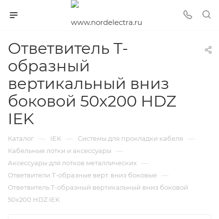
Ответвитель Т-
образный
вертикальный вниз
боковой 50х200 HDZ
IEK
—
—
—
Каталог
IEK
Системы для прокладки кабеля
—
Кабельные лотки и аксессуары
—
Аксессуары для лотков металлических
—
Ответвители Т-образные верт. вниз боковые
Ответвитель Т-образный вертикальный вниз боковой
50х200 HDZ IEK