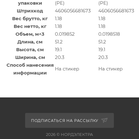
упаковки
(PE)
(PE)
Штрихкод
4606056681673
4606056681673
Вес брутто, кг
1.18
1.18
Вес нетто, кг
1.18
1.18
Объем, м^3
0.019852
0.0198518
Длина, см
51.2
51.2
Высота, см
19.1
19.1
Ширина, см
20.3
20.3
Способ нанесения
На стикер
На стикер
информации
ПОДПИСАТЬСЯ НА РАССЫЛКУ
2026 © НОРДЭЛЕКТРА