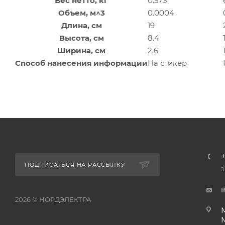
Вес нетто, кг
0.573
Объем, м^3
0.0004
Длина, см
19
Высота, см
8.4
Ширина, см
2.6
Способ нанесения информации
На стикер
+
ПОДПИСАТЬСЯ НА РАССЫЛКУ
З
i
2026 © НОРДЭЛЕКТРА