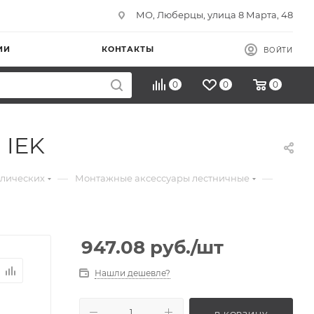
МО, Люберцы, улица 8 Марта, 48
ИИ
КОНТАКТЫ
ВОЙТИ
0
0
0
 IEK
—
—
ллических
Монтажные аксессуары лестничные
947.08
руб.
/шт
Нашли дешевле?