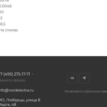
6.876
0.0048
20
13
18.5
На стикер
7 (495) 275-17-71
АКАЗАТЬ ЗВОНОК
nfo@nordelectra.ru
Не является публичной офе
МО, Люберцы, улица 8
Марта, 48