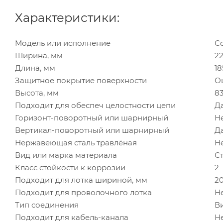
Характеристики:
Модель или исполнение
С
Ширина, мм
2
Длина, мм
18
Защитное покрытие поверхности
О
Высота, мм
8
Подходит для обеспеч целостности цепи
Д
Горизонт-поворотный или шарнирный
Н
Вертикал-поворотный или шарнирный
Д
Нержавеющая сталь травлёная
Н
Вид или марка материала
С
Класс стойкости к коррозии
2
Подходит для лотка шириной, мм
20
Подходит для проволочного лотка
Н
Тип соединения
В
Подходит для кабель-канала
Н