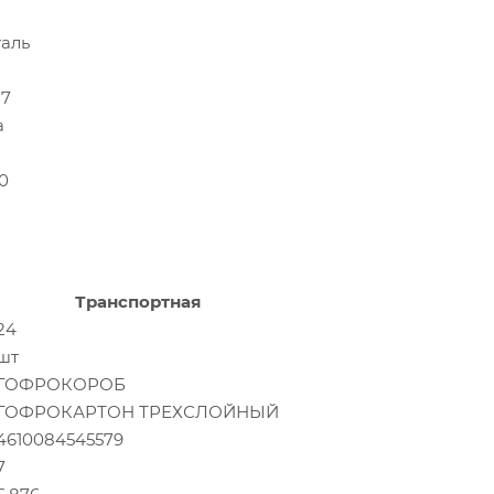
таль
17
а
0
Транспортная
24
шт
ГОФРОКОРОБ
ГОФРОКАРТОН ТРЕХСЛОЙНЫЙ
4610084545579
7