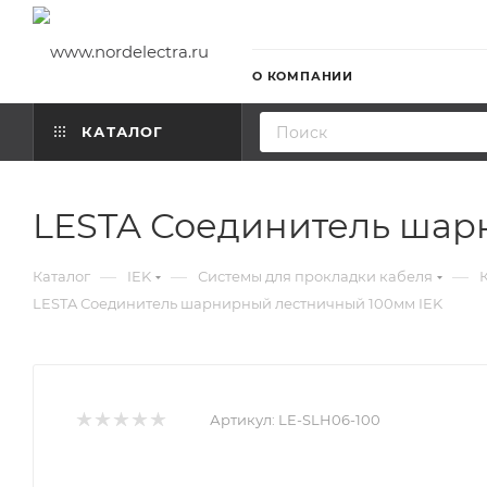
О КОМПАНИИ
КАТАЛОГ
LESTA Соединитель шар
—
—
—
Каталог
IEK
Системы для прокладки кабеля
LESTA Соединитель шарнирный лестничный 100мм IEK
Артикул:
LE-SLH06-100