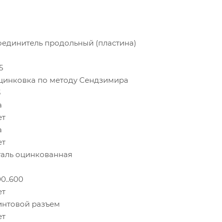
оединитель продольный (пластина)
2
5
цинковка по методу Сендзимира
3
а
ет
а
ет
таль оцинкованная
0..600
ет
интовой разъем
ет