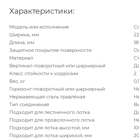
Характеристики:
Модель или исполнение
С
Ширина, мм
2
Длина, мм
18
Защитное покрытие поверхности
О
Материал
С
Вертикал-поворотный или шарнирный
Д
Класс стойкости к коррозии
2
Вес, кг
0,
Горизонт-поворотный или шарнирный
Н
Нержавеющая сталь травлёная
Н
Тип соединения
В
Подходит для лестничного лотка
Д
Подходит для проволочного лотка
Н
Подходит для лотка высотой, мм
10
Подходит для лотка шириной, мм
20