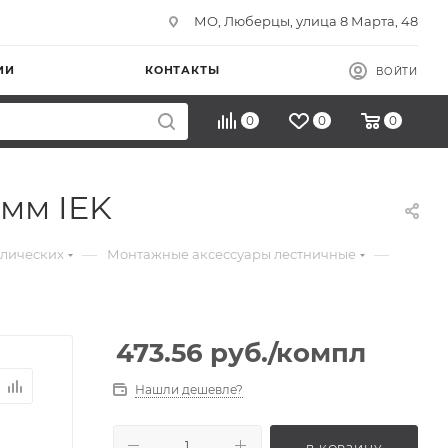
МО, Люберцы, улица 8 Марта, 48
ИИ
КОНТАКТЫ
ВОЙТИ
0
0
0
мм IEK
—
—
ллических
Монтажные аксессуары лестничные
473.56
руб.
/компл
Нашли дешевле?