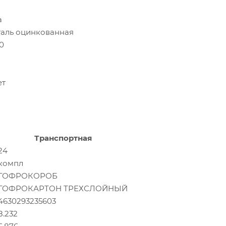
а
таль оцинкованная
0
ет
Транспортная
24
компл
ГОФРОКОРОБ
ГОФРОКАРТОН ТРЕХСЛОЙНЫЙ
4630293235603
8.232