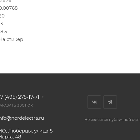
6.876
0.00768
20
13
18.5
На стикер
7 (495) 275-17-71
АКАЗАТЬ ЗВОНОК
nfo@nordelectra.ru
Не является публичной офе
МО, Люберцы, улица 8
Марта, 48