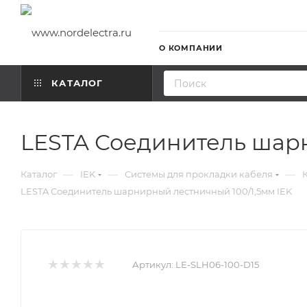
О КОМПАНИИ
КАТАЛОГ
LESTA Соединитель шарн
—
—
—
Каталог
IEK
Системы для прокладки кабеля
LESTA Соединитель шарнирный лестничный 100/1,5мм IEK
Артикул:
LE-SLH06-100-D15