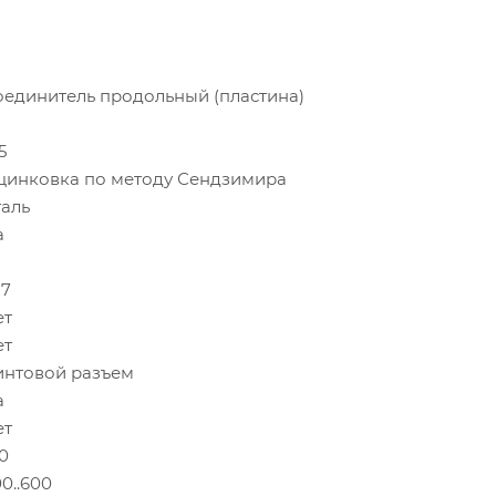
оединитель продольный (пластина)
2
5
цинковка по методу Сендзимира
таль
а
17
ет
ет
интовой разъем
а
ет
0
0..600