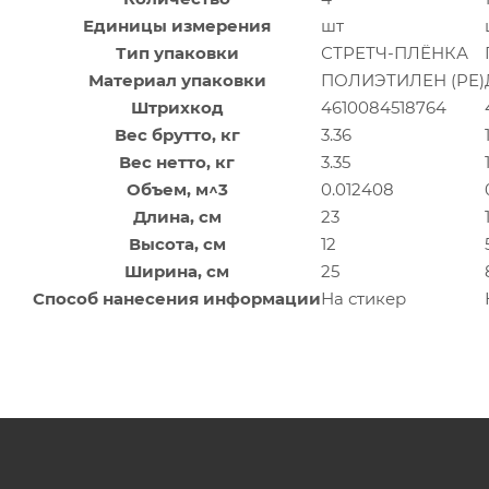
Единицы измерения
шт
Тип упаковки
СТРЕТЧ-ПЛЁНКА
Материал упаковки
ПОЛИЭТИЛЕН (PE)
Штрихкод
4610084518764
Вес брутто, кг
3.36
Вес нетто, кг
3.35
Объем, м^3
0.012408
Длина, см
23
Высота, см
12
Ширина, см
25
Способ нанесения информации
На стикер