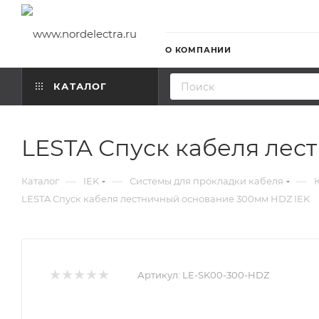
О КОМПАНИИ
КАТАЛОГ
LESTA Спуск кабеля лес
—
—
—
Каталог
IEK
Системы для прокладки кабеля
LESTA Спуск кабеля лестничный основание 300мм HDZ IEK
Артикул:
LE-SK00-300-HDZ