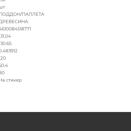
шт
ПОДДОН/ПАЛЛЕТА
ДРЕВЕСИНА
4610084518771
131.04
130.65
0.483912
120
50.4
80
На стикер