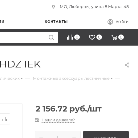
МО, Люберцы, улица 8 Марта, 48
ИИ
КОНТАКТЫ
ВОЙТИ
0
0
0
 HDZ IEK
—
—
ллических
Монтажные аксессуары лестничные
2 156.72
руб.
/шт
Нашли дешевле?