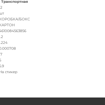
Транспортная
12
шт
КОРОБКА/БОКС
КАРТОН
4610084563856
1.2
1.224
0.000708
17
6
6.9
На стикер