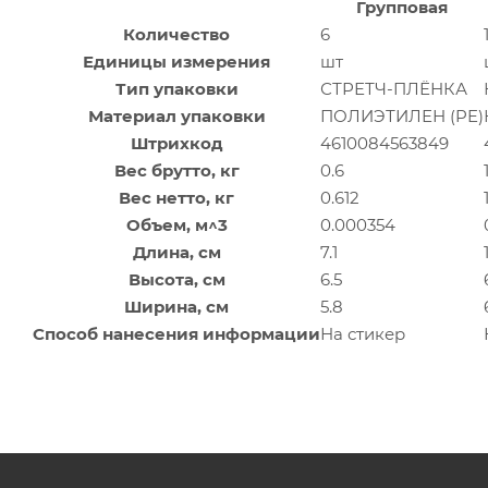
Групповая
Количество
6
Единицы измерения
шт
Тип упаковки
СТРЕТЧ-ПЛЁНКА
Материал упаковки
ПОЛИЭТИЛЕН (PE)
Штрихкод
4610084563849
Вес брутто, кг
0.6
Вес нетто, кг
0.612
Объем, м^3
0.000354
Длина, см
7.1
Высота, см
6.5
Ширина, см
5.8
Способ нанесения информации
На стикер