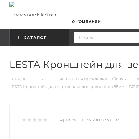
О КОМПАНИИ
КАТАЛОГ
LESTA Кронштейн для ве
—
—
—
Каталог
IEK
Системы для прокладки кабеля
LESTA Кронштейн для вертикального крепления 55мм HDZ I
Артикул:
LE-KVK00-055-HDZ