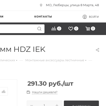
МО, Люберцы, улица 8 Марта, 48
ИИ
КОНТАКТЫ
ВОЙТИ
0
0
0
5мм HDZ IEK
—
—
ллических
Монтажные аксессуары лестничные
291.30
руб.
/шт
Нашли дешевле?