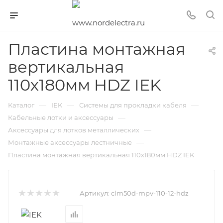
Пластина монтажная
вертикальная
110х180мм HDZ IEK
—
—
—
Каталог
IEK
Системы для прокладки кабеля
—
Кабельные лотки и аксессуары
—
Аксессуары для лотков металлических
—
Монтажные аксессуары лестничные
Пластина монтажная вертикальная 110х180мм HDZ IEK
Артикул:
clm50d-mpv-110-12-hdz